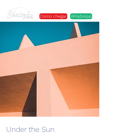
Como chegar
WhatsApp
Under the Sun